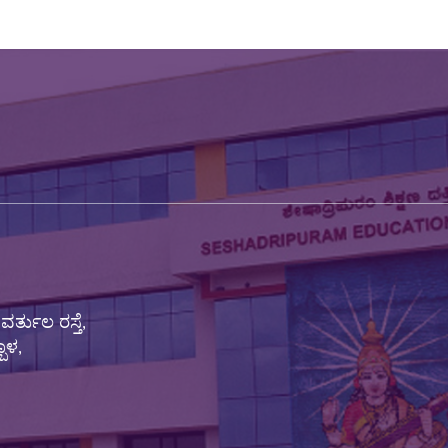
ು
ರ್ತುಲ ರಸ್ತೆ,
ಬಾಳ,