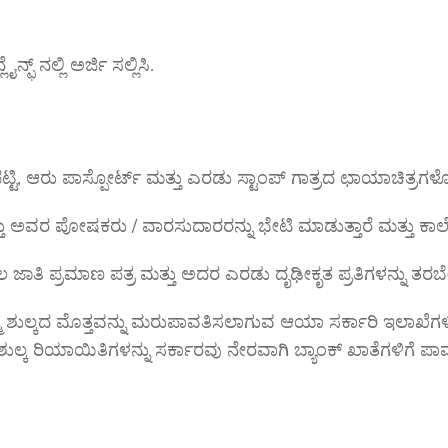
 ನಲ್ಲಿ ಅರ್ಜಿ ಸಲ್ಲಿಸಿ.
ಟಿ, ಆರು ಪಾಸ್ಪೋರ್ಟ್ ಮತ್ತು ಎರಡು ಸ್ಟಾಂಪ್ ಗಾತ್ರದ ಛಾಯಾಚಿತ್ರಗ
ತ್ತು ಅವರ ಪೋಷಕರು / ವಾರಸುದಾರರನ್ನು ಭೇಟಿ ಮಾಡುತ್ತಾರೆ ಮತ್ತು ಕಾಲ
ೂಲ ಜಾತಿ ಪ್ರಮಾಣ ಪತ್ರ ಮತ್ತು ಅದರ ಎರಡು ದೃಢೀಕೃತ ಪ್ರತಿಗಳನ್ನು ತರಬ
ಮ್ಮ ಶುಲ್ಕದ ಮೊತ್ತವನ್ನು ಮರುಪಾವತಿಸಲಾಗುವ ಆಯಾ ಸರ್ಕಾರಿ ಇಲಾಖೆಗಳಿಗೆ
ಲ್ಕ ರಿಯಾಯಿತಿಗಳನ್ನು ಸರ್ಕಾರವು ನೇರವಾಗಿ ಬ್ಯಾಂಕ್ ಖಾತೆಗಳಿಗೆ ಪಾವತಿಸ