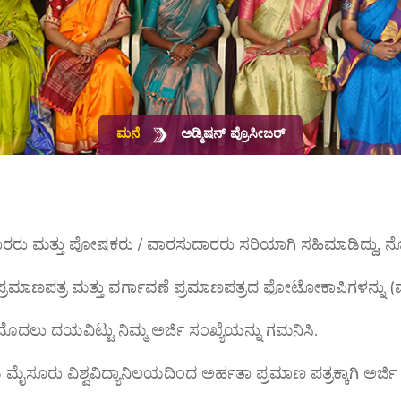
ಮನೆ
ಅಡ್ಮಿಷನ್ ಪ್ರೊಸೀಜರ್
ಜಿದಾರರು ಮತ್ತು ಪೋಷಕರು / ವಾರಸುದಾರರು ಸರಿಯಾಗಿ ಸಹಿಮಾಡಿದ್ದು, ನ
 ಪ್ರಮಾಣಪತ್ರ ಮತ್ತು ವರ್ಗಾವಣೆ ಪ್ರಮಾಣಪತ್ರದ ಫೋಟೋಕಾಪಿಗಳನ್ನು (ಮೂ
ಮೊದಲು ದಯವಿಟ್ಟು ನಿಮ್ಮ ಅರ್ಜಿ ಸಂಖ್ಯೆಯನ್ನು ಗಮನಿಸಿ.
ೂರು ವಿಶ್ವವಿದ್ಯಾನಿಲಯದಿಂದ ಅರ್ಹತಾ ಪ್ರಮಾಣ ಪತ್ರಕ್ಕಾಗಿ ಅರ್ಜಿ ಸ