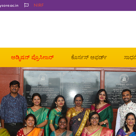
ore.ac.in
NIRF
ಅಡ್ಮಿಷನ್ ಪ್ರೊಸೀಜರ್
ಕೊರ್ಸಸ್ ಅಫರ್ಡ್
ಸಾಧನ