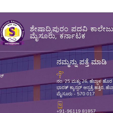
ಶೇಷಾದ್ರಿಪುರಂ ಪದವಿ ಕಾಲೇಜ
ಮೈಸೂರು, ಕರ್ನಾಟಕ
ನಮ್ಮನ್ನು ಪತ್ತೆ ಮಾಡಿ
ನ್
ನಂ. 25 ಮತ್ತು 26, ಹೆಬ್ಬಾಳ ಹೊರ ವ
ಭಾರತ್ ಕ್ಯಾನ್ಸರ್ ಆಸ್ಪತ್ರೆ ಹತ್ತಿರ, ಹೆಬ್
ಮೈಸೂರು - 570 017
+91-96119 81857