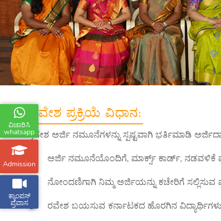
ಪ್ರವೇಶ ಪ್ರಕ್ರಿಯೆ ವಿಧಾನ:
ವಿಚಾರಿಸಿ
whatsapp
ಪ್ರವೇಶ ಅರ್ಜಿ ನಮೂನೆಗಳನ್ನು ಸ್ಪಷ್ಟವಾಗಿ ಭರ್ತಿಮಾಡಿ ಅರ್
ಅರ್ಜಿ ನಮೂನೆಯೊಂದಿಗೆ, ಮಾರ್ಕ್ಸ್ ಕಾರ್ಡ್, ನಡವಳಿಕೆ
Admission
ನೋಂದಣಿಗಾಗಿ ನಿಮ್ಮ ಅರ್ಜಿಯನ್ನು ಕಚೇರಿಗೆ ಸಲ್ಲಿಸುವ 
ಕ್ಯಾಂಪಸ್
ಪ್ರವಾಸ
ರವೇಶ ಬಯಸುವ ಕರ್ನಾಟಕದ ಹೊರಗಿನ ವಿದ್ಯಾರ್ಥಿಗಳು ಮೈಸ