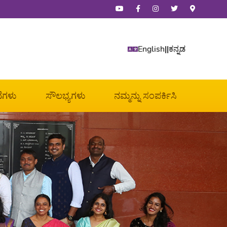
English
||
ಕನ್ನಡ
ೆಗಳು
ಸೌಲಭ್ಯಗಳು
ನಮ್ಮನ್ನು ಸಂಪರ್ಕಿಸಿ