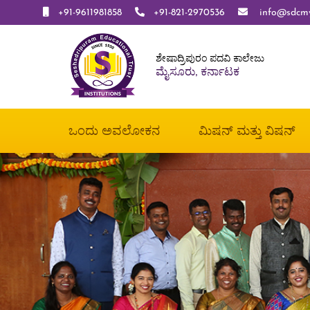
+91-9611981858
+91-821-2970536
info@sdcmys
ಶೇಷಾದ್ರಿಪುರಂ ಪದವಿ ಕಾಲೇಜು
ಮೈಸೂರು, ಕರ್ನಾಟಕ
ಒಂದು ಅವಲೋಕನ
ಮಿಷನ್ ಮತ್ತು ವಿಷನ್